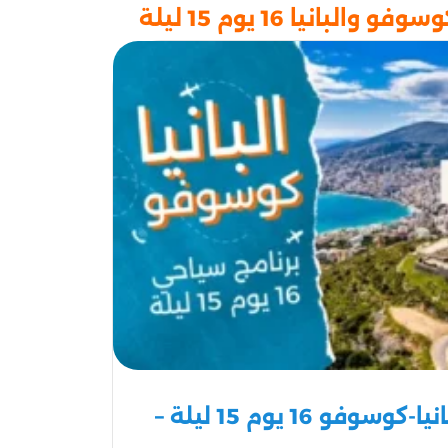
بانيا 16 يوم 15 ليلة
برنامج سياحي البانيا-كوسوفو 16 يوم 15 ليلة –