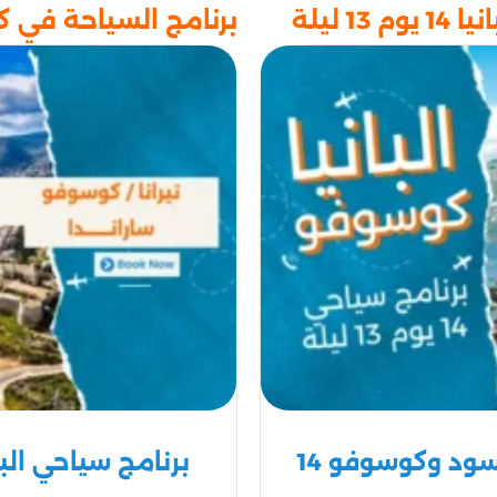
 ليلة
برنامج السياحة في كوسوفو وال
برنامج سياحي البانيا-الجبل الاسود وكوسوفو 14