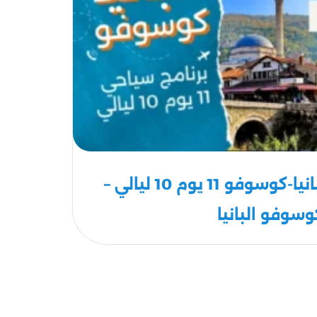
برنامج سياحي البانيا-كوسوفو 11 يوم 10 ليالي –
وسوفو البانيا