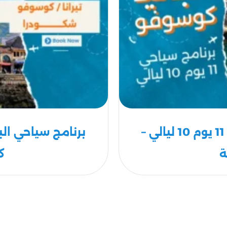
برنامج سياحي البانيا-كوسوفو 11 يوم 10 ليالي –
ة
ك