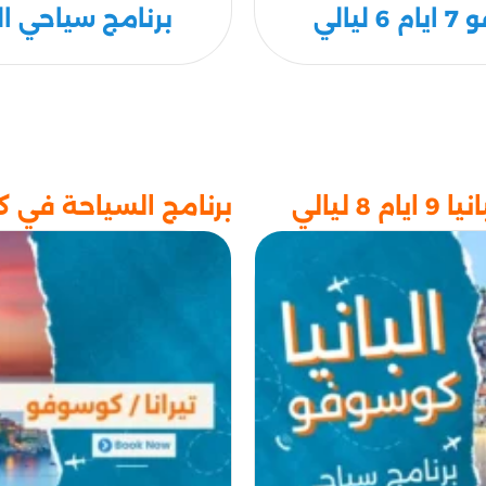
الي
برنامج سياحي البانيا-ك
ليالي
برنامج السياحة في كوسوفو وال