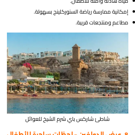
مياه هادئة وآمنة للأطفال.
إمكانية ممارسة رياضة السنوركلينج بسهولة.
مطاعم ومنتجعات قريبة.
شاطئ شاركس باي شرم الشيخ للعوائل
8. عرض الدولفين – لحظات ساحرة للأطفال