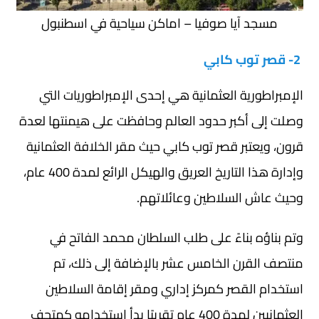
مسجد آيا صوفيا – اماكن سياحية في اسطنبول
2- قصر توب كابي
الإمبراطورية العثمانية هي إحدى الإمبراطوريات التي
وصلت إلى أكبر حدود العالم وحافظت على هيمنتها لعدة
قرون، ويعتبر قصر توب كابي حيث مقر الخلافة العثمانية
وإدارة هذا التاريخ العريق والهيكل الرائع لمدة 400 عام،
وحيث عاش السلاطين وعائلاتهم.
وتم بناؤه بناءً على طلب السلطان محمد الفاتح في
منتصف القرن الخامس عشر بالإضافة إلى ذلك، تم
استخدام القصر كمركز إداري ومقر إقامة السلاطين
العثمانيين لمدة 400 عام تقريبًا بدأ استخدامه كمتحف