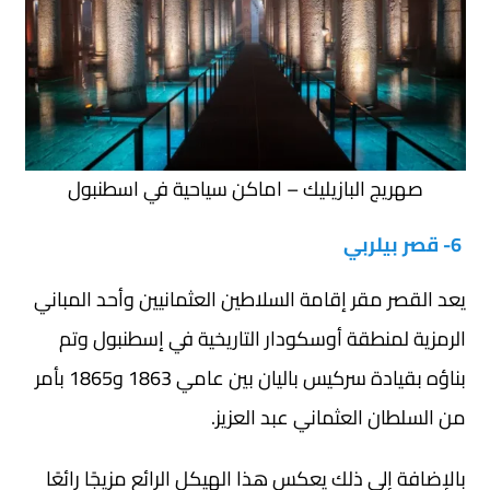
صهريج البازيليك – اماكن سياحية في اسطنبول
6- قصر بيلربي
يعد القصر مقر إقامة السلاطين العثمانيين وأحد المباني
الرمزية لمنطقة أوسكودار التاريخية في إسطنبول وتم
بناؤه بقيادة سركيس باليان بين عامي 1863 و1865 بأمر
من السلطان العثماني عبد العزيز.
بالإضافة إلى ذلك يعكس هذا الهيكل الرائع مزيجًا رائعًا