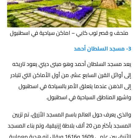
متحف و قصر توب كابي – اماكن سياحية في اسطنبول
3- مسجد السلطان أحمد
يعد مسجد السلطان أحمد وهو مبنى ديني يعود تاريخه
إلى أوائل القرن السابع عشر، من أول الأماكن التي تتبادر
إلى الذهن عندما يتعلق الأمر بالسياحة في اسطنبول
واشهر المناطق السياحية في اسطنبول.
والذي يعرف حول العالم باسم المسجد الأزرق، تم تزيين
المسجد بأكثر من 20 ألف بلاطة إزنيقية، وتم بناء المسجد
الأزرق بين عامي 1609 و1616 ويقال إنه هدية معمارية