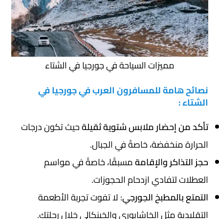
مميزات السياحة في جورجيا في الشتاء
نصائح هامة للمسافرون العرب في جورجيا في
الشتاء :
تأكد من إحضار ملابس شتوية ثقيلة
حيث تكون درجات
الحرارة منخفضة، خاصةً في الجبال.
حجز التذاكر والإقامة
مسبقًا، خاصةً في مواسم
العطلات لتفادي ازدحام الحجوزات.
التمتع بالمطبخ الجورجي
: لا تفوت تجربة الأطعمة
التقليدية مثل الخاشابوري والخينكالي خلال رحلتك.