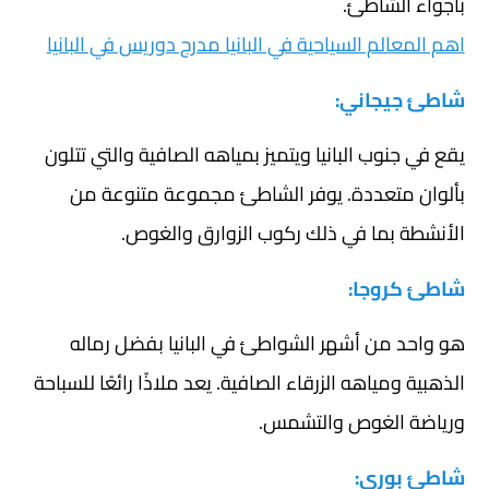
بأجواء الشاطئ.
اهم المعالم السياحية في البانيا مدرج دوريس في البانيا
شاطئ جيجاني:
يقع في جنوب البانيا ويتميز بمياهه الصافية والتي تتلون
بألوان متعددة. يوفر الشاطئ مجموعة متنوعة من
الأنشطة بما في ذلك ركوب الزوارق والغوص.
شاطئ كروجا:
هو واحد من أشهر الشواطئ في البانيا بفضل رماله
الذهبية ومياهه الزرقاء الصافية. يعد ملاذًا رائعًا للسباحة
ورياضة الغوص والتشمس.
شاطئ بوري: