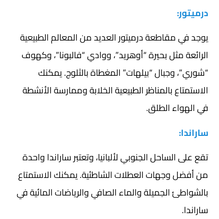
درميتور:
يوجد في مقاطعة درميتور العديد من المعالم الطبيعية
الرائعة مثل بحيرة “أوهريد”، ووادي “فالبونا”، وكهوف
“شوري”، وجبال “بيلهات” المغطاة بالثلوج. يمكنك
الاستمتاع بالمناظر الطبيعية الخلابة وممارسة الأنشطة
في الهواء الطلق.
ساراندا:
تقع على الساحل الجنوبي لألبانيا، وتعتبر ساراندا واحدة
من أفضل وجهات العطلات الشاطئية. يمكنك الاستمتاع
بالشواطئ الجميلة والماء الصافي والرياضات المائية في
ساراندا.