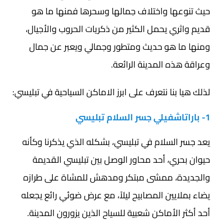
حيث تنوعها واختلاف جمالها وسحرها فمنها ما هو
قديم واثري يحمل الكثير من ذكريات الحروب والأجيال،
ومنها ما هو حديث ومتطور وجمالي ويعبر عن جمال
وعراقة هذه المدينة الرائعة.
لذلك هيا بنا نتعرف على ابرز الاماكن السياحية في تبليسي:
1- باراتاشفيلي جسر السلام تبليسي
يعد جسر السلام في تبليسي، بشكله الذي يذكرنا وكأنه
حيوان بحري، أحد محاور الوصل بين تبليسي القديمة
والجديدة، ممشى مبتكر ومدهش للمشاة على طرازه
يضاء بملايين المصابيح ليلاً، مع عرض ضوئي رائع يجعله
أحد أكثر الأماكن شعبية للسياح الذين يزورون المدينة.