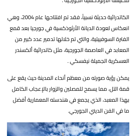
للكنيسة الأرثوذكسية الجورجية .
الكاتدرائية حديثة نسبياً، فقد تم افتتاحها عام 2004، وهي
انعكاس لعودة الديانة الأرثوذكسية في جورجيا بعد قمع
الفترة السوفييتية، والتي تم خلالها تدمير عدد كبير من
المعابد في العاصمة الجورجية، مثل كاتدرائية ألكسندر
العسكرية الجميلة نيفسكي .
يمكن رؤية صورته من معظم أنحاء المدينة حيث يقع على
قمة التل، مما يسمح للمصلين والزوار بالإعجاب الكامل
بهذا المعبد، الذي يجمع في هندسته المعمارية أفضل
ما في الفن الديني الجورجي.